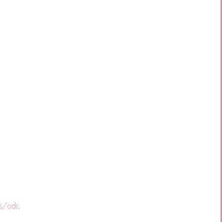
s/odr
.