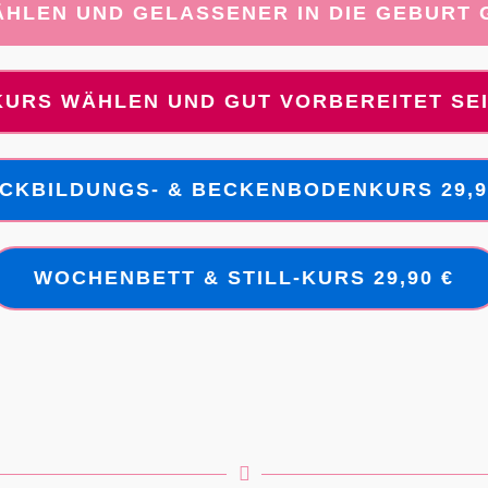
HLEN UND GELASSENER IN DIE GEBURT G
URS WÄHLEN UND GUT VORBEREITET SEIN
CKBILDUNGS- & BECKENBODENKURS 29,9
WOCHENBETT & STILL-KURS 29,90 €