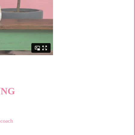
UNG
scoach