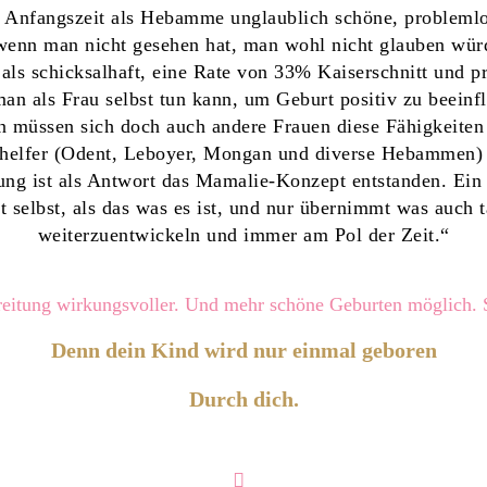
er Anfangszeit als Hebamme unglaublich schöne, probleml
 wenn man nicht gesehen hat, man wohl nicht glauben würd
t als schicksalhaft, eine Rate von 33% Kaiserschnitt und p
man als Frau selbst tun kann, um Geburt positiv zu beein
n müssen sich doch auch andere Frauen diese Fähigkeiten
helfer (Odent, Leboyer, Mongan und diverse Hebammen) 
g ist als Antwort das Mamalie-Konzept entstanden. Ein K
selbst, als das was es ist, und nur übernimmt was auch tat
weiterzuentwickeln und immer am Pol der Zeit.“
reitung wirkungsvoller. Und mehr schöne Geburten möglich. 
Denn dein Kind wird nur einmal geboren
Durch dich.