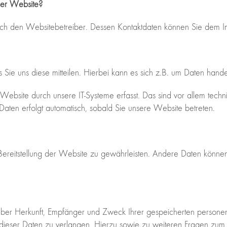
eser Website?
durch den Websitebetreiber. Dessen Kontaktdaten können Sie dem
e uns diese mitteilen. Hierbei kann es sich z.B. um Daten handel
site durch unsere IT-Systeme erfasst. Das sind vor allem technis
 Daten erfolgt automatisch, sobald Sie unsere Website betreten.
e Bereitstellung der Website zu gewährleisten. Andere Daten könne
ft über Herkunft, Empfänger und Zweck Ihrer gespeicherten pers
 dieser Daten zu verlangen. Hierzu sowie zu weiteren Fragen zum 