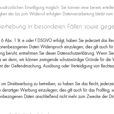
sdrücklichen Einwilligung möglich. Sie können eine bereits erteilte
gkeit der bis zum Widerruf erfolgten Datenverarbeitung bleibt vom
nerhebung in besonderen Fällen sowie gege
 Abs. 1 lit. e oder f DSGVO erfolgt, haben Sie jederzeit das Rec
onenbezogenen Daten Widerspruch einzulegen; dies gilt auch für e
tung beruht, entnehmen Sie dieser Datenschutzerklärung. Wenn Sie
 sei denn, wir können zwingende schutzwürdige Gründe für die Ve
ient der Geltendmachung, Ausübung oder Verteidigung von Rechts
um Direktwerbung zu betreiben, so haben Sie das Recht, jederze
artiger Werbung einzulegen; dies gilt auch für das Profiling, so
nenbezogenen Daten anschließend nicht mehr zum Zwecke der Di