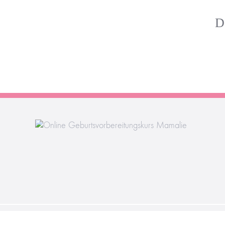
D
© Copyright
202