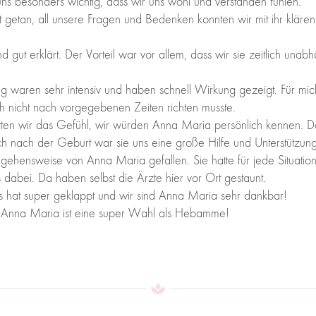
ns besonders wichtig, dass wir uns wohl und verstanden fühlen.
etan, all unsere Fragen und Bedenken konnten wir mit ihr klären 
nd gut erklärt. Der Vorteil war vor allem, dass wir sie zeitlich una
ung waren sehr intensiv und haben schnell Wirkung gezeigt. Für m
h nicht nach vorgegebenen Zeiten richten musste.
atten wir das Gefühl, wir würden Anna Maria persönlich kennen. D
 nach der Geburt war sie uns eine große Hilfe und Unterstützung
gehensweise von Anna Maria gefallen. Sie hatte für jede Situatio
 dabei. Da haben selbst die Ärzte hier vor Ort gestaunt.
 hat super geklappt und wir sind Anna Maria sehr dankbar!
, Anna Maria ist eine super Wahl als Hebamme!