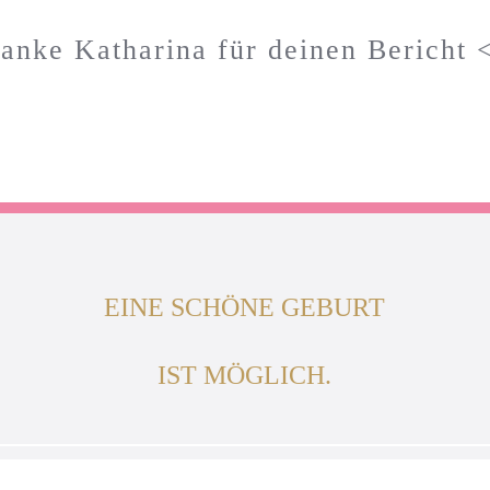
anke Katharina für deinen Bericht 
EINE SCHÖNE GEBURT
IST MÖGLICH.
6, mamalie by
wm-studio78
|
Impressum
Widerrufsbelehrung
Datenschutz
AGB