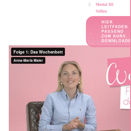
Modul III:
Stillen
HIER
LEITFADEN
PASSEND
ZUM KURS
DOWNLOAD